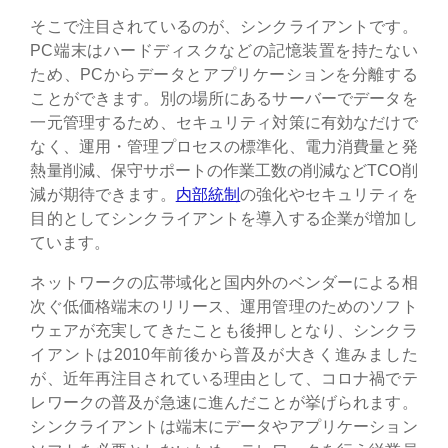
そこで注目されているのが、シンクライアントです。
PC端末はハードディスクなどの記憶装置を持たない
ため、PCからデータとアプリケーションを分離する
ことができます。別の場所にあるサーバーでデータを
一元管理するため、セキュリティ対策に有効なだけで
なく、運用・管理プロセスの標準化、電力消費量と発
熱量削減、保守サポートの作業工数の削減などTCO削
減が期待できます。
内部統制
の強化やセキュリティを
目的としてシンクライアントを導入する企業が増加し
ています。
ネットワークの広帯域化と国内外のベンダーによる相
次ぐ低価格端末のリリース、運用管理のためのソフト
ウェアが充実してきたことも後押しとなり、シンクラ
イアントは2010年前後から普及が大きく進みました
が、近年再注目されている理由として、コロナ禍でテ
レワークの普及が急速に進んだことが挙げられます。
シンクライアントは端末にデータやアプリケーション