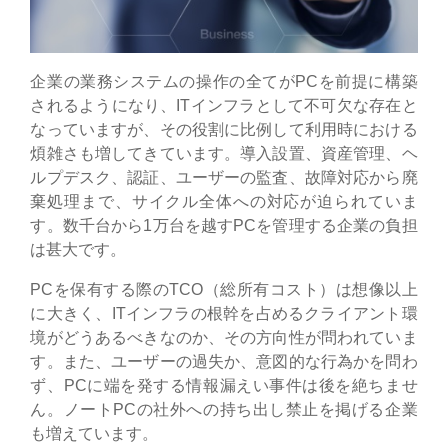
企業の業務システムの操作の全てがPCを前提に構築
されるようになり、ITインフラとして不可欠な存在と
なっていますが、その役割に比例して利用時における
煩雑さも増してきています。導入設置、資産管理、ヘ
ルプデスク、認証、ユーザーの監査、故障対応から廃
棄処理まで、サイクル全体への対応が迫られていま
す。数千台から1万台を越すPCを管理する企業の負担
は甚大です。
PCを保有する際のTCO（総所有コスト）は想像以上
に大きく、ITインフラの根幹を占めるクライアント環
境がどうあるべきなのか、その方向性が問われていま
す。また、ユーザーの過失か、意図的な行為かを問わ
ず、PCに端を発する情報漏えい事件は後を絶ちませ
ん。ノートPCの社外への持ち出し禁止を掲げる企業
も増えています。